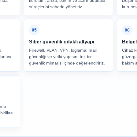
ında
kurulum, arıza, bakım ve acil müdahale
Döşemea
süreçlerini sahada yönetiriz.
kurumsal
05
06
Siber güvenlik odaklı altyapı
Belgel
o
Firewall, VLAN, VPN, loglama, mail
Cihaz ko
antısı
güvenliği ve yetki yapısını tek bir
güzerga
güvenlik mimarisi içinde değerlendiririz.
bakım a
inde
birlikte