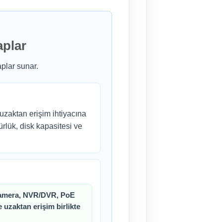
aplar
plar sunar.
uzaktan erişim ihtiyacına
rlük, disk kapasitesi ve
kamera, NVR/DVR, PoE
e uzaktan erişim birlikte