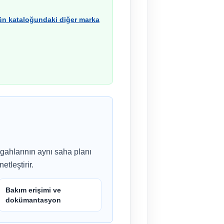
ün kataloğundaki diğer marka
rgahlarının aynı saha planı
tleştirir.
Bakım erişimi ve
dokümantasyon