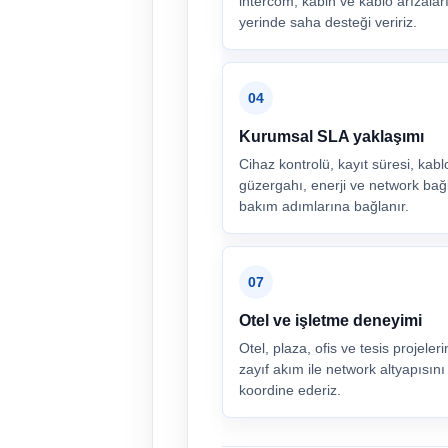
intercom, kabin ve kablo arızalar
yerinde saha desteği veririz.
04
Kurumsal SLA yaklaşımı
Cihaz kontrolü, kayıt süresi, kabl
güzergahı, enerji ve network bağl
bakım adımlarına bağlanır.
07
Otel ve işletme deneyimi
Otel, plaza, ofis ve tesis projeler
zayıf akım ile network altyapısını 
koordine ederiz.