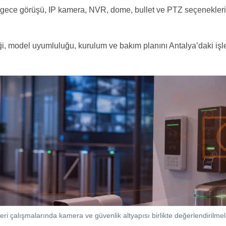
 gece görüşü, IP kamera, NVR, dome, bullet ve PTZ seçenekleriy
iği, model uyumluluğu, kurulum ve bakım planını Antalya’daki işl
ri çalışmalarında kamera ve güvenlik altyapısı birlikte değerlendirilmeli