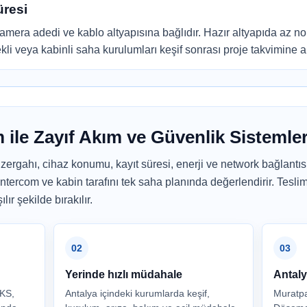
üresi
mera adedi ve kablo altyapısına bağlıdır. Hazır altyapıda az nok
rekli veya kabinli saha kurulumları keşif sonrası proje takvimine al
 ile Zayıf Akım ve Güvenlik Sistemle
ergahı, cihaz konumu, kayıt süresi, enerji ve network bağlantısı 
ntercom ve kabin tarafını tek saha planında değerlendirir. Tesl
ır şekilde bırakılır.
02
03
Yerinde hızlı müdahale
Antaly
DKS,
Antalya içindeki kurumlarda keşif,
Muratpa