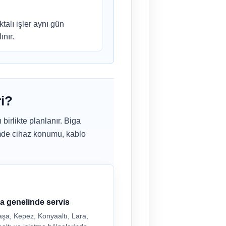
talı işler aynı gün
ınır.
ri?
birlikte planlanır. Biga
imde cihaz konumu, kablo
a genelinde servis
şa, Kepez, Konyaaltı, Lara,