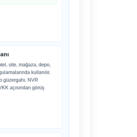
lanı
tel, site, mağaza, depo,
ulamalarında kullanılır.
lo güzergahı, NVR
KVKK açısından görüş