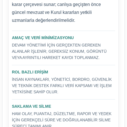
karar çerçevesi sunar; canlıya geçişten önce
güncel mevzuat ve Kurul kararları yetkili
uzmanlarla değerlendirilmelidir.
AMAÇ VE VERI MINIMIZASYONU
DEVAM YÖNETIMI IÇIN GERÇEKTEN GEREKEN
ALANLAR IŞLENIR; GEREKSIZ KONUM, GÖRÜNTÜ
VEYA AYRINTILI HAREKET KAYDI TOPLANMAZ.
ROL BAZLI ERIŞIM
İNSAN KAYNAKLARI, YÖNETICI, BORDRO, GÜVENLIK
VE TEKNIK DESTEK FARKLI VERI KAPSAMI VE IŞLEM
YETKISINE SAHIP OLUR.
SAKLAMA VE SILME
HAM OLAY, PUANTAJ, DÜZELTME, RAPOR VE YEDEK
IÇIN GEREKÇELI SÜRE VE DOĞRULANABILIR SILME
SÜRECI TANIMLANIR.