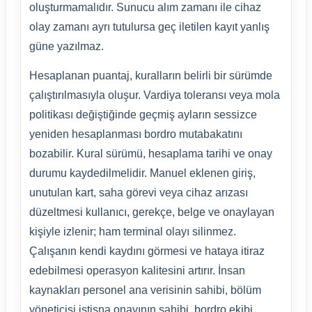
oluşturmamalıdır. Sunucu alım zamanı ile cihaz
olay zamanı ayrı tutulursa geç iletilen kayıt yanlış
güne yazılmaz.
Hesaplanan puantaj, kuralların belirli bir sürümde
çalıştırılmasıyla oluşur. Vardiya toleransı veya mola
politikası değiştiğinde geçmiş ayların sessizce
yeniden hesaplanması bordro mutabakatını
bozabilir. Kural sürümü, hesaplama tarihi ve onay
durumu kaydedilmelidir. Manuel eklenen giriş,
unutulan kart, saha görevi veya cihaz arızası
düzeltmesi kullanıcı, gerekçe, belge ve onaylayan
kişiyle izlenir; ham terminal olayı silinmez.
Çalışanın kendi kaydını görmesi ve hataya itiraz
edebilmesi operasyon kalitesini artırır. İnsan
kaynakları personel ana verisinin sahibi, bölüm
yöneticisi istisna onayının sahibi, bordro ekibi