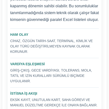
kapanmış dönemin sahibi olabilir. Bu sorumluluklar
tanımlanmadığında sistem teknik olarak çalışır fakat
kimsenin güvenmediği paralel Excel listeleri oluşur.
HAM OLAY
CIHAZ, ÖZGÜN TARIH-SAAT, TERMINAL, KIMLIK VE
OLAY TÜRÜ DEĞIŞTIRILMEYEN KAYNAK OLARAK
KORUNUR.
VARDIYA EŞLEŞMESI
GIRIŞ-ÇIKIŞ, GECE VARDIYASI, TOLERANS, MOLA,
TATIL VE IZIN KURALLARI SÜRÜMLÜ BIÇIMDE
UYGULANIR.
İSTISNA IŞ AKIŞI
EKSIK KAYIT, UNUTULAN KART, SAHA GÖREVI VE
MANUEL DÜZELTME GEREKÇE ILE ONAYA BAĞLANIR.