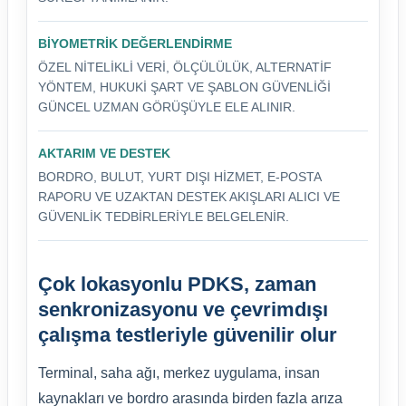
BIYOMETRIK DEĞERLENDIRME
ÖZEL NITELIKLI VERI, ÖLÇÜLÜLÜK, ALTERNATIF
YÖNTEM, HUKUKI ŞART VE ŞABLON GÜVENLIĞI
GÜNCEL UZMAN GÖRÜŞÜYLE ELE ALINIR.
AKTARIM VE DESTEK
BORDRO, BULUT, YURT DIŞI HIZMET, E-POSTA
RAPORU VE UZAKTAN DESTEK AKIŞLARI ALICI VE
GÜVENLIK TEDBIRLERIYLE BELGELENIR.
Çok lokasyonlu PDKS, zaman
senkronizasyonu ve çevrimdışı
çalışma testleriyle güvenilir olur
Terminal, saha ağı, merkez uygulama, insan
kaynakları ve bordro arasında birden fazla arıza