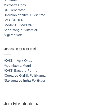
BP Haber
Microsoft Docs
QR Generator
Hikvision Yazılım Yükseltme
CV GÖNDER
BANKA HESAPLARI
Sens Yangın Sistemleri
Bilgi Merkezi
-KVKK BELGELERI
*KVKK – Açık Onay
*Aydınlatma Metni
*KVKK Başvuru Formu
*Çerez ve Gizlilik Politikamız
*Saklama ve İmha Politikası
-İLETIŞIM BILGILERI