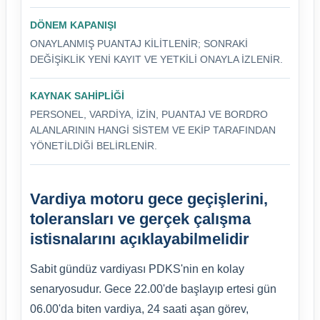
DÖNEM KAPANIŞI
ONAYLANMIŞ PUANTAJ KILITLENIR; SONRAKI
DEĞIŞIKLIK YENI KAYIT VE YETKILI ONAYLA IZLENIR.
KAYNAK SAHIPLIĞI
PERSONEL, VARDIYA, IZIN, PUANTAJ VE BORDRO
ALANLARININ HANGI SISTEM VE EKIP TARAFINDAN
YÖNETILDIĞI BELIRLENIR.
Vardiya motoru gece geçişlerini,
toleransları ve gerçek çalışma
istisnalarını açıklayabilmelidir
Sabit gündüz vardiyası PDKS'nin en kolay
senaryosudur. Gece 22.00'de başlayıp ertesi gün
06.00'da biten vardiya, 24 saati aşan görev,