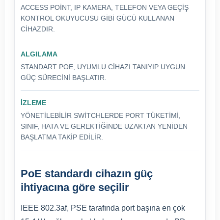
ACCESS POINT, IP KAMERA, TELEFON VEYA GEÇIŞ
KONTROL OKUYUCUSU GIBI GÜCÜ KULLANAN
CIHAZDIR.
ALGILAMA
STANDART POE, UYUMLU CIHAZI TANIYIP UYGUN
GÜÇ SÜRECINI BAŞLATIR.
İZLEME
YÖNETILEBILIR SWITCHLERDE PORT TÜKETIMI,
SINIF, HATA VE GEREKTIĞINDE UZAKTAN YENIDEN
BAŞLATMA TAKIP EDILIR.
PoE standardı cihazın güç
ihtiyacına göre seçilir
IEEE 802.3af, PSE tarafında port başına en çok