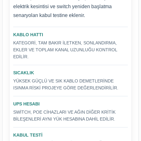
elektrik kesintisi ve switch yeniden başlatma
senaryoları kabul testine eklenir.
KABLO HATTI
KATEGORI, TAM BAKIR ILETKEN, SONLANDIRMA,
EKLER VE TOPLAM KANAL UZUNLUĞU KONTROL
EDILIR.
SICAKLIK
YÜKSEK GÜÇLÜ VE SIK KABLO DEMETLERINDE
ISINMA RISKI PROJEYE GÖRE DEĞERLENDIRILIR.
UPS HESABI
SWITCH, POE CIHAZLARI VE AĞIN DIĞER KRITIK
BILEŞENLERI AYNI YÜK HESABINA DAHIL EDILIR.
KABUL TESTI