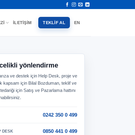
ZI
İLETIŞIM
TEKLIF AL
EN
elikli yönlendirme
arıza ve destek için Help Desk, proje ve
ik kapsam için Bilal Bozduman, teklif ve
tedariği için Satış ve Pazarlama hattını
nabilirsiniz.
0242 350 0 499
0850 441 0 499
P DESK