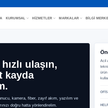
FA
KURUMSAL
HIZMETLER
MARKALAR
BILGI MERKE
Önc
hızlı ulaşın,
Acil 
tekn
et kayda
ürün 
kulla
m.
OFIS
unucu, kamera, fiber, zayıf akım, yazılım ve
ğrınızı doğru hatta yönlendirelim.
HEL