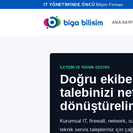
İçeriğe
IT YÖNETİMİNDE ÖNCÜ
Bilişim Firması
atla
ANA SAY
İLETIŞIM VE TEKNIK DESTEK
Doğru ekibe 
talebinizi n
dönüştüreli
Kurumsal IT, firewall, network, s
teknik servis talepleriniz için ça