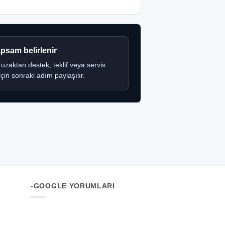
apsam belirlenir
 uzaktan destek, teklif veya servis
için sonraki adım paylaşılır.
-GOOGLE YORUMLARI