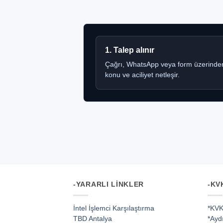
1. Talep alınır
Çağrı, WhatsApp veya form üzerinde
konu ve aciliyet netleşir.
-YARARLI LINKLER
-KV
İntel İşlemci Karşılaştırma
*KVK
TBD Antalya
*Ayd