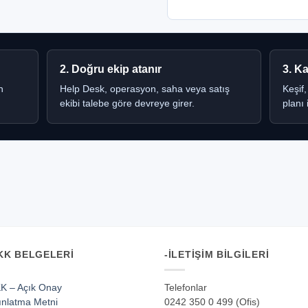
2. Doğru ekip atanır
3. K
n
Help Desk, operasyon, saha veya satış
Keşif,
ekibi talebe göre devreye girer.
planı 
KK BELGELERI
-İLETIŞIM BILGILERI
K – Açık Onay
Telefonlar
ınlatma Metni
0242 350 0 499 (Ofis)