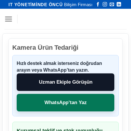
İçeriğe
IT YÖNETİMİNDE ÖNCÜ
Bilişim Firması
atla
Kamera Ürün Tedariği
Hızlı destek almak isterseniz doğrudan
arayın veya WhatsApp’tan yazın.
Uzman Ekiple Görüşün
WhatsApp’tan Yaz
Kurumsal teklif ve stok uygunluğu