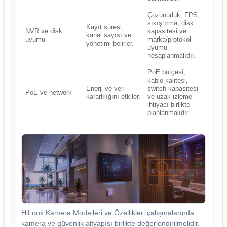
Çözünürlük, FPS,
sıkıştırma, disk
Kayıt süresi,
NVR ve disk
kapasitesi ve
kanal sayısı ve
uyumu
marka/protokol
yönetimi belirler.
uyumu
hesaplanmalıdır.
PoE bütçesi,
kablo kalitesi,
Enerji ve veri
switch kapasitesi
PoE ve network
kararlılığını etkiler.
ve uzak izleme
ihtiyacı birlikte
planlanmalıdır.
HiLook Kamera Modelleri ve Özellikleri çalışmalarında
kamera ve güvenlik altyapısı birlikte değerlendirilmelidir.