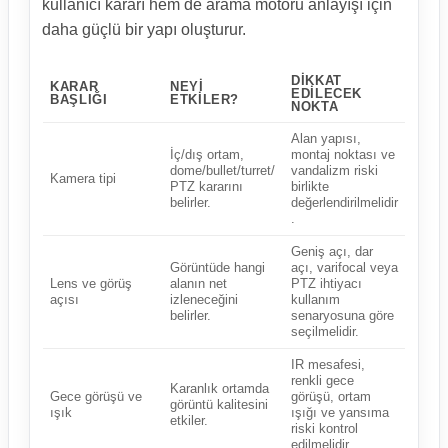
kullanıcı kararı hem de arama motoru anlayışı için
daha güçlü bir yapı oluşturur.
DIKKAT
KARAR
NEYI
EDILECEK
BAŞLIĞI
ETKILER?
NOKTA
Alan yapısı,
İç/dış ortam,
montaj noktası ve
dome/bullet/turret/
vandalizm riski
Kamera tipi
PTZ kararını
birlikte
belirler.
değerlendirilmelidir
.
Geniş açı, dar
Görüntüde hangi
açı, varifocal veya
Lens ve görüş
alanın net
PTZ ihtiyacı
açısı
izleneceğini
kullanım
belirler.
senaryosuna göre
seçilmelidir.
IR mesafesi,
renkli gece
Karanlık ortamda
Gece görüşü ve
görüşü, ortam
görüntü kalitesini
ışık
ışığı ve yansıma
etkiler.
riski kontrol
edilmelidir.