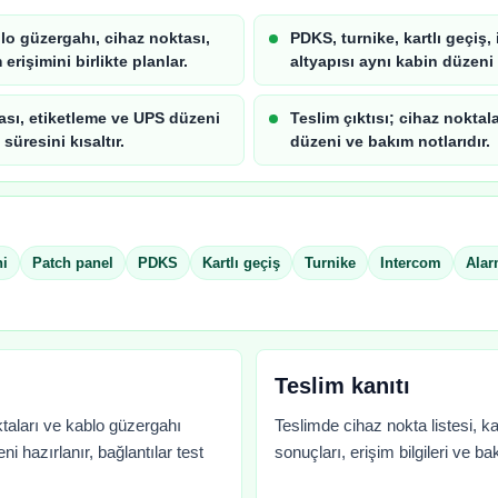
blo güzergahı, cihaz noktası,
PDKS, turnike, kartlı geçiş
erişimini birlikte planlar.
altyapısı aynı kabin düzeni
ası, etiketleme ve UPS düzeni
Teslim çıktısı; cihaz noktala
üresini kısaltır.
düzeni ve bakım notlarıdır.
ni
Patch panel
PDKS
Kartlı geçiş
Turnike
Intercom
Alar
Teslim kanıtı
taları ve kablo güzergahı
Teslimde cihaz nokta listesi, kab
eni hazırlanır, bağlantılar test
sonuçları, erişim bilgileri ve bak