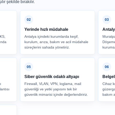
ır şekilde bırakılır.
02
03
Yerinde hızlı müdahale
Antaly
DKS,
Antalya içindeki kurumlarda keşif,
Muratpa
ında
kurulum, arıza, bakım ve acil müdahale
Döşemea
süreçlerini sahada yönetiriz.
kurumsal
05
06
Siber güvenlik odaklı altyapı
Belgel
o
Firewall, VLAN, VPN, loglama, mail
Cihaz ko
antısı
güvenliği ve yetki yapısını tek bir
güzerga
güvenlik mimarisi içinde değerlendiririz.
bakım a