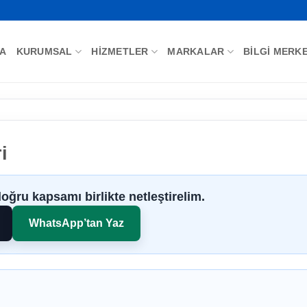
FA
KURUMSAL
HIZMETLER
MARKALAR
BILGI MERKE
i
doğru kapsamı birlikte netleştirelim.
WhatsApp’tan Yaz