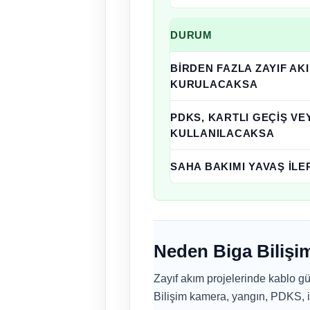
DURUM
Turnike
BIRDEN FAZLA ZAYIF AKI
Sistemleri
KURULACAKSA
karar
mantığı
PDKS, KARTLI GEÇIŞ VE
KULLANILACAKSA
SAHA BAKIMI YAVAŞ IL
Neden Biga Bilişim
Zayıf akım projelerinde kablo güz
Bilişim kamera, yangın, PDKS, i