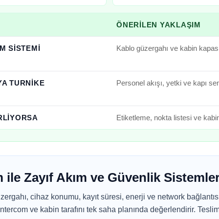
ÖNERILEN YAKLAŞIM
M SISTEMI
Kablo güzergahı ve kabin kapasit
YA TURNIKE
Personel akışı, yetki ve kapı sen
ERLIYORSA
Etiketleme, nokta listesi ve kabin
 ile Zayıf Akım ve Güvenlik Sistemle
ergahı, cihaz konumu, kayıt süresi, enerji ve network bağlantısı 
ntercom ve kabin tarafını tek saha planında değerlendirir. Tesl