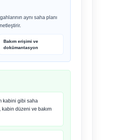
rgahlarının aynı saha planı
tleştirir.
Bakım erişimi ve
dokümantasyon
m kabini gibi saha
ı, kabin düzeni ve bakım