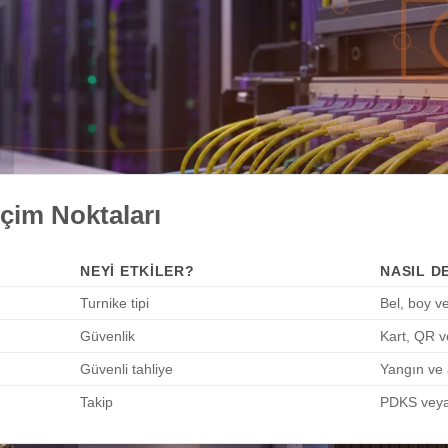
çim Noktaları
NEYI ETKILER?
NASIL D
Turnike tipi
Bel, boy ve
Güvenlik
Kart, QR v
Güvenli tahliye
Yangın ve a
Takip
PDKS veya 