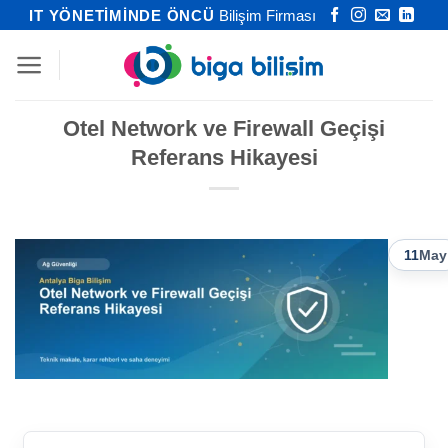
İçeriğe
IT YÖNETİMİNDE ÖNCÜ
Bilişim Firması
atla
Otel Network ve Firewall Geçişi
Referans Hikayesi
11
May