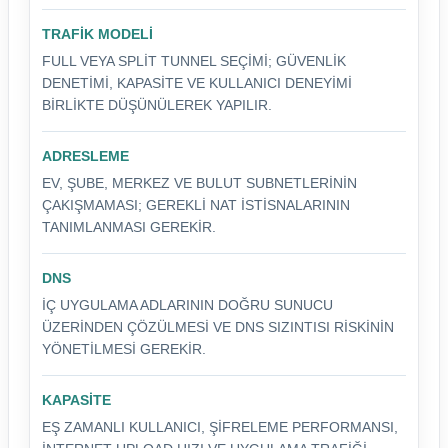
TRAFIK MODELI
FULL VEYA SPLIT TUNNEL SEÇIMI; GÜVENLIK
DENETIMI, KAPASITE VE KULLANICI DENEYIMI
BIRLIKTE DÜŞÜNÜLEREK YAPILIR.
ADRESLEME
EV, ŞUBE, MERKEZ VE BULUT SUBNETLERININ
ÇAKIŞMAMASI; GEREKLI NAT ISTISNALARININ
TANIMLANMASI GEREKIR.
DNS
İÇ UYGULAMA ADLARININ DOĞRU SUNUCU
ÜZERINDEN ÇÖZÜLMESI VE DNS SIZINTISI RISKININ
YÖNETILMESI GEREKIR.
KAPASITE
EŞ ZAMANLI KULLANICI, ŞIFRELEME PERFORMANSI,