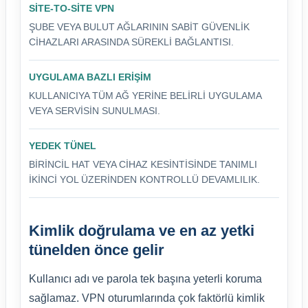
SITE-TO-SITE VPN
ŞUBE VEYA BULUT AĞLARININ SABIT GÜVENLIK
CIHAZLARI ARASINDA SÜREKLI BAĞLANTISI.
UYGULAMA BAZLI ERIŞIM
KULLANICIYA TÜM AĞ YERINE BELIRLI UYGULAMA
VEYA SERVISIN SUNULMASI.
YEDEK TÜNEL
BIRINCIL HAT VEYA CIHAZ KESINTISINDE TANIMLI
IKINCI YOL ÜZERINDEN KONTROLLÜ DEVAMLILIK.
Kimlik doğrulama ve en az yetki
tünelden önce gelir
Kullanıcı adı ve parola tek başına yeterli koruma
sağlamaz. VPN oturumlarında çok faktörlü kimlik