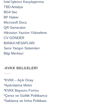
İntel İşlemci Karşılaştırma
TBD Antalya
BGA Sec
BP Haber
Microsoft Docs
QR Generator
Hikvision Yazılım Yükseltme
CV GÖNDER
BANKA HESAPLARI
Sens Yangın Sistemleri
Bilgi Merkezi
-KVKK BELGELERI
*KVKK – Açık Onay
*Aydınlatma Metni
*KVKK Başvuru Formu
*Çerez ve Gizlilik Politikamız
*Saklama ve İmha Politikası