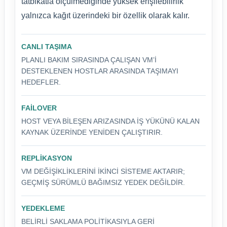
tatbikatla ölçülmediğinde yüksek erişilebilirlik
yalnızca kağıt üzerindeki bir özellik olarak kalır.
CANLI TAŞIMA
PLANLI BAKIM SIRASINDA ÇALIŞAN VM’I
DESTEKLENEN HOSTLAR ARASINDA TAŞIMAYI
HEDEFLER.
FAILOVER
HOST VEYA BILEŞEN ARIZASINDA IŞ YÜKÜNÜ KALAN
KAYNAK ÜZERINDE YENIDEN ÇALIŞTIRIR.
REPLIKASYON
VM DEĞIŞIKLIKLERINI IKINCI SISTEME AKTARIR;
GEÇMIŞ SÜRÜMLÜ BAĞIMSIZ YEDEK DEĞILDIR.
YEDEKLEME
BELIRLI SAKLAMA POLITIKASIYLA GERI