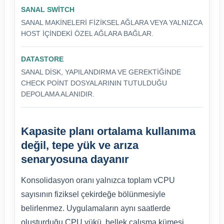
SANAL SWITCH
SANAL MAKINELERI FIZIKSEL AĞLARA VEYA YALNIZCA
HOST IÇINDEKI ÖZEL AĞLARA BAĞLAR.
DATASTORE
SANAL DISK, YAPILANDIRMA VE GEREKTIĞINDE
CHECK POINT DOSYALARININ TUTULDUĞU
DEPOLAMA ALANIDIR.
Kapasite planı ortalama kullanıma
değil, tepe yük ve arıza
senaryosuna dayanır
Konsolidasyon oranı yalnızca toplam vCPU
sayısının fiziksel çekirdeğe bölünmesiyle
belirlenmez. Uygulamaların aynı saatlerde
oluşturduğu CPU yükü, bellek çalışma kümesi,