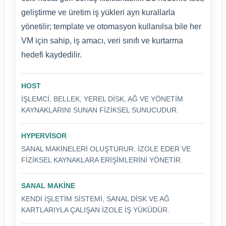
geliştirme ve üretim iş yükleri ayrı kurallarla
yönetilir; template ve otomasyon kullanılsa bile her
VM için sahip, iş amacı, veri sınıfı ve kurtarma
hedefi kaydedilir.
HOST
İŞLEMCI, BELLEK, YEREL DISK, AĞ VE YÖNETIM
KAYNAKLARINI SUNAN FIZIKSEL SUNUCUDUR.
HYPERVISOR
SANAL MAKINELERI OLUŞTURUR, IZOLE EDER VE
FIZIKSEL KAYNAKLARA ERIŞIMLERINI YÖNETIR.
SANAL MAKINE
KENDI IŞLETIM SISTEMI, SANAL DISK VE AĞ
KARTLARIYLA ÇALIŞAN IZOLE IŞ YÜKÜDÜR.