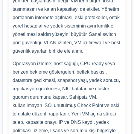
yeniden başlamasını değil, VM’lerin diğer hosta
taşınmasını ve kalan kapasiteyi de etkiler. Yönetim
portlarının internete açılması, eski protokoller, ortak
yerel hesaplar ve yedek sisteminin aynı kimlikle
yönetilmesi saldırı yüzeyini büyütür. Sanal switch
port güvenliği, VLAN izinleri, VM içi firewall ve host
güvenlik ayarları birlikte ele alınır.
Operasyon izleme; host sağlığı, CPU ready veya
benzeri bekleme göstergeleri, bellek baskısı,
datastore gecikmesi, snapshot yaşı, yedek sonucu,
replikasyon gecikmesi, NIC hataları ve cluster
quorum durumunu kapsar. Sahipsiz VM,
kullanılmayan ISO, unutulmuş Check Point ve eski
template düzenli raporlanır. Yeni VM açma süreci
talep, kapasite onayı, IP ve DNS kaydı, yedek
politikası, izleme, lisans ve sorumlu kişi bilgisiyle