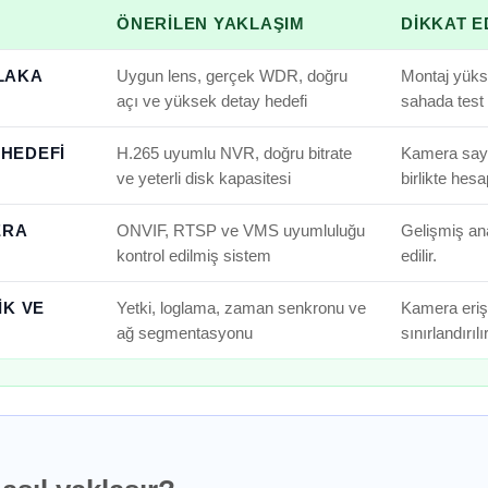
ÖNERILEN YAKLAŞIM
DIKKAT E
PLAKA
Uygun lens, gerçek WDR, doğru
Montaj yükse
açı ve yüksek detay hedefi
sahada test e
 HEDEFI
H.265 uyumlu NVR, doğru bitrate
Kamera say
ve yeterli disk kapasitesi
birlikte hesa
ERA
ONVIF, RTSP ve VMS uyumluluğu
Gelişmiş anal
kontrol edilmiş sistem
edilir.
K VE
Yetki, loglama, zaman senkronu ve
Kamera erişi
ağ segmentasyonu
sınırlandırılır