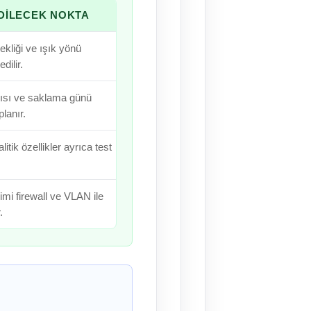
DILECEK NOKTA
kliği ve ışık yönü
dilir.
ısı ve saklama günü
planır.
itik özellikler ayrıca test
mi firewall ve VLAN ile
.