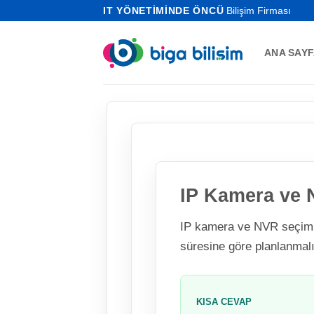
İçeriğe
IT YÖNETİMİNDE ÖNCÜ
Bilişim Firması
atla
ANA SAY
IP Kamera ve N
IP kamera ve NVR seçimi 
süresine göre planlanmalı
KISA CEVAP