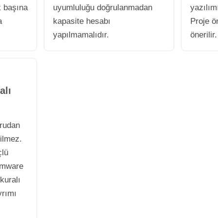
 başına
uyumluluğu doğrulanmadan
yazılımı
a
kapasite hesabı
Proje ö
yapılmamalıdır.
önerilir.
alı
ğrudan
rilmez.
çlü
irmware
kuralı
rımı