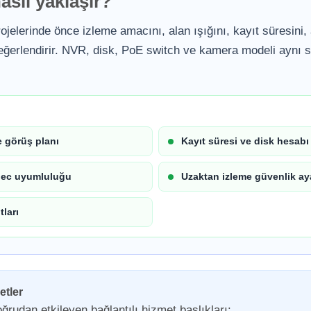
asıl yaklaşır?
ojelerinde önce izleme amacını, alan ışığını, kayıt süresini,
ğerlendirir. NVR, disk, PoE switch ve kamera modeli aynı s
 görüş planı
Kayıt süresi ve disk hesabı
dec uyumluluğu
Uzaktan izleme güvenlik aya
tları
etler
ğrudan etkileyen bağlantılı hizmet başlıkları: