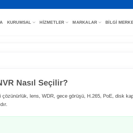
FA
KURUMSAL
HIZMETLER
MARKALAR
BILGI MERKE
VR Nasıl Seçilir?
çözünürlük, lens, WDR, gece görüşü, H.265, PoE, disk kap
dır.