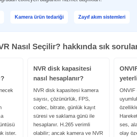
Kamera ürün tedariği
Zayıf akım sistemleri
R Nasıl Seçilir? hakkında sık sorula
NVR disk kapasitesi
ONVIF
ı?
nasıl hesaplanır?
yeterl
enecek
NVR disk kapasitesi kamera
ONVIF d
sayısı, çözünürlük, FPS,
uyumlul
n
codec, bitrate, günlük kayıt
özellikl
sa
süresi ve saklama günü ile
Hareket
rüntüsü
hesaplanır. H.265 verimli
ses, ala
k ister.
olabilir; ancak kamera ve NVR
olay öz