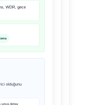
ens, WDR, gece
lama
yici olduğunu
a veya detay