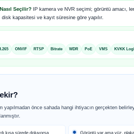
asıl Seçilir?
IP kamera ve NVR seçimi; görüntü amacı, l
disk kapasitesi ve kayıt süresine göre yapılır.
H.265
ONVIF
RTSP
Bitrate
WDR
PoE
VMS
KVKK Log
ekir?
m yapılmadan önce sahada hangi ihtiyacın gerçekten belirle
lanmıştır.
ı kısa sürede doluyorsa
Görüntü var ama yüz, plak