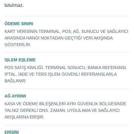
tutulmaz.
ÖDEME SINIRI
KART VERISININ TERMINAL, POS, AĞ, SUNUCU VE SAĞLAYICI
ARASINDA HANGI NOKTADAN GEÇTIĞI VERI AKIŞINDA
GÖSTERILIR.
İŞLEM EŞLEME
POS SATIŞ KIMLIĞI, TERMINAL SONUCU, BANKA REFERANSI,
IPTAL, IADE VE TERS IŞLEM GÜVENLI REFERANSLARLA
BAĞLANIR.
AĞ AYRIMI
KASA VE ÖDEME BILEŞENLERI AYRI GÜVENLIK BÖLGESINDE
YALNIZ GEREKLI DNS, ZAMAN, UYGULAMA VE SAĞLAYICI
AKIŞLARINA ERIŞIR.
ERIŞIM