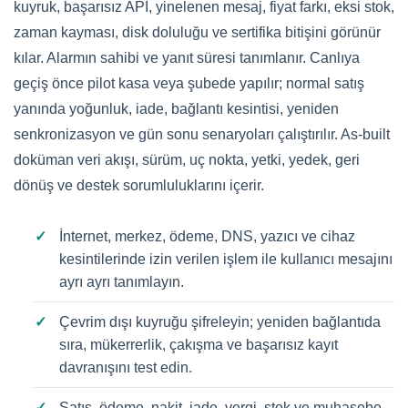
kuyruk, başarısız API, yinelenen mesaj, fiyat farkı, eksi stok,
zaman kayması, disk doluluğu ve sertifika bitişini görünür
kılar. Alarmın sahibi ve yanıt süresi tanımlanır. Canlıya
geçiş önce pilot kasa veya şubede yapılır; normal satış
yanında yoğunluk, iade, bağlantı kesintisi, yeniden
senkronizasyon ve gün sonu senaryoları çalıştırılır. As-built
doküman veri akışı, sürüm, uç nokta, yetki, yedek, geri
dönüş ve destek sorumluluklarını içerir.
İnternet, merkez, ödeme, DNS, yazıcı ve cihaz
kesintilerinde izin verilen işlem ile kullanıcı mesajını
ayrı ayrı tanımlayın.
Çevrim dışı kuyruğu şifreleyin; yeniden bağlantıda
sıra, mükerrerlik, çakışma ve başarısız kayıt
davranışını test edin.
Satış, ödeme, nakit, iade, vergi, stok ve muhasebe