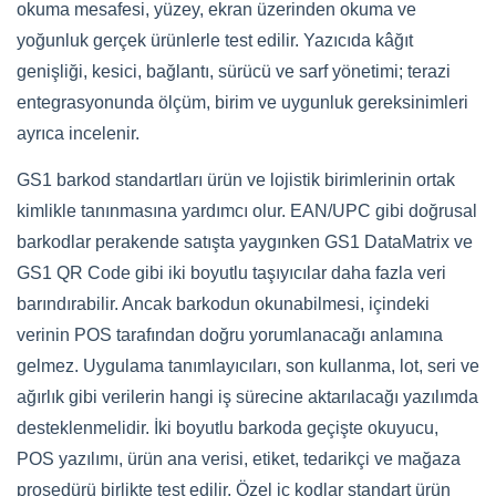
okuma mesafesi, yüzey, ekran üzerinden okuma ve
yoğunluk gerçek ürünlerle test edilir. Yazıcıda kâğıt
genişliği, kesici, bağlantı, sürücü ve sarf yönetimi; terazi
entegrasyonunda ölçüm, birim ve uygunluk gereksinimleri
ayrıca incelenir.
GS1 barkod standartları ürün ve lojistik birimlerinin ortak
kimlikle tanınmasına yardımcı olur. EAN/UPC gibi doğrusal
barkodlar perakende satışta yaygınken GS1 DataMatrix ve
GS1 QR Code gibi iki boyutlu taşıyıcılar daha fazla veri
barındırabilir. Ancak barkodun okunabilmesi, içindeki
verinin POS tarafından doğru yorumlanacağı anlamına
gelmez. Uygulama tanımlayıcıları, son kullanma, lot, seri ve
ağırlık gibi verilerin hangi iş sürecine aktarılacağı yazılımda
desteklenmelidir. İki boyutlu barkoda geçişte okuyucu,
POS yazılımı, ürün ana verisi, etiket, tedarikçi ve mağaza
prosedürü birlikte test edilir. Özel iç kodlar standart ürün