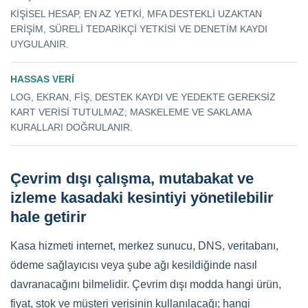
KIŞISEL HESAP, EN AZ YETKI, MFA DESTEKLI UZAKTAN
ERIŞIM, SÜRELI TEDARIKÇI YETKISI VE DENETIM KAYDI
UYGULANIR.
HASSAS VERI
LOG, EKRAN, FIŞ, DESTEK KAYDI VE YEDEKTE GEREKSIZ
KART VERISI TUTULMAZ; MASKELEME VE SAKLAMA
KURALLARI DOĞRULANIR.
Çevrim dışı çalışma, mutabakat ve
izleme kasadaki kesintiyi yönetilebilir
hale getirir
Kasa hizmeti internet, merkez sunucu, DNS, veritabanı,
ödeme sağlayıcısı veya şube ağı kesildiğinde nasıl
davranacağını bilmelidir. Çevrim dışı modda hangi ürün,
fiyat, stok ve müşteri verisinin kullanılacağı; hangi