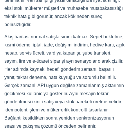
tanımlanır. Veri sahipliği yazılı olmadığında fiyat farklılığı,
eksi stok, mükerrer müşteri ve muhasebe mutabakatsızlığı
teknik hata gibi görünür, ancak kök neden süreç
belirsizliğidir.
Akış haritası normal satışla sınırlı kalmaz. Sepet bekletme,
kısmi ödeme, iptal, iade, değişim, indirim, hediye kartı, açık
hesap, servis ücreti, vardiya kapanışı, şube transferi,
sayım, fire ve e-ticaret siparişi ayrı senaryolar olarak çizilir.
Her adımda kaynak, hedef, gönderim zamanı, başarılı
yanıt, tekrar deneme, hata kuyruğu ve sorumlu belirtilir.
Gerçek zamanlı API uygun değilse zamanlanmış aktarımın
gecikmesi kullanıcıya gösterilir. Aynı mesajın tekrar
gönderilmesi ikinci satış veya stok hareketi üretmemelidir;
idempotent işlem ve mükerrerlik kontrolü tasarlanır.
Bağlantı kesildikten sonra yeniden senkronizasyonun
sırası ve çakışma çözümü önceden belirlenir.