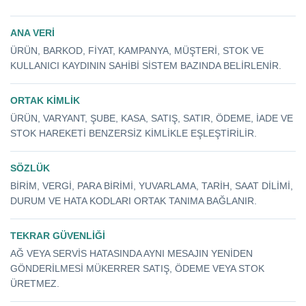
ANA VERI
ÜRÜN, BARKOD, FIYAT, KAMPANYA, MÜŞTERI, STOK VE
KULLANICI KAYDININ SAHIBI SISTEM BAZINDA BELIRLENIR.
ORTAK KIMLIK
ÜRÜN, VARYANT, ŞUBE, KASA, SATIŞ, SATIR, ÖDEME, IADE VE
STOK HAREKETI BENZERSIZ KIMLIKLE EŞLEŞTIRILIR.
SÖZLÜK
BIRIM, VERGI, PARA BIRIMI, YUVARLAMA, TARIH, SAAT DILIMI,
DURUM VE HATA KODLARI ORTAK TANIMA BAĞLANIR.
TEKRAR GÜVENLIĞI
AĞ VEYA SERVIS HATASINDA AYNI MESAJIN YENIDEN
GÖNDERILMESI MÜKERRER SATIŞ, ÖDEME VEYA STOK
ÜRETMEZ.