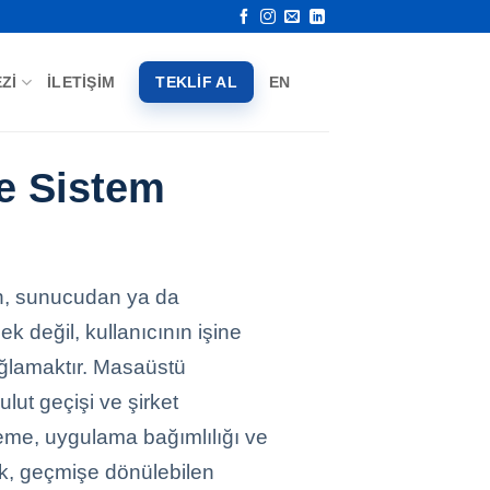
ZI
İLETIŞIM
TEKLIF AL
EN
ve Sistem
dan, sunucudan ya da
 değil, kullanıcının işine
ağlamaktır. Masaüstü
lut geçişi ve şirket
eleme, uygulama bağımlılığı ve
dek, geçmişe dönülebilen