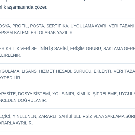
ırlık aşamasında çözer.
OSYA, PROFIL, POSTA, SERTIFIKA, UYGULAMA AYARI, VERI TABANI
APSAM KALEMLERI OLARAK YAZILIR.
ER KRITIK VERI SETININ IŞ SAHIBI, ERIŞIM GRUBU, SAKLAMA GE
ELIRLENIR.
YGULAMA, LISANS, HIZMET HESABI, SÜRÜCÜ, EKLENTI, VERI TABAN
AYDEDILIR.
APASITE, DOSYA SISTEMI, YOL SINIRI, KIMLIK, ŞIFRELEME, UYGU
NCEDEN DOĞRULANIR.
EÇICI, YINELENEN, ZARARLI, SAHIBI BELIRSIZ VEYA SAKLAMA SÜ
ARARLA AYRILIR.