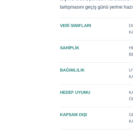
tartışmasını geçiş günü yerine haz
VERI SINIFLARI
D
K
SAHIPLIK
H
B
BAĞIMLILIK
U
K
HEDEF UYUMU
K
Ö
KAPSAM DIŞI
G
K