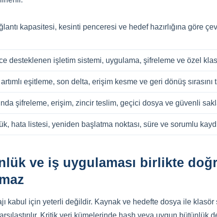
lantı kapasitesi, kesinti penceresi ve hedef hazırlığına göre çevr
ce desteklenen işletim sistemi, uygulama, şifreleme ve özel klas
artımlı eşitleme, son delta, erişim kesme ve geri dönüş sırasını t
da şifreleme, erişim, zincir teslim, geçici dosya ve güvenli sak
ük, hata listesi, yeniden başlatma noktası, süre ve sorumlu kayd
nlük ve iş uygulaması birlikte do
lmaz
kabul için yeterli değildir. Kaynak ve hedefte dosya ile klasör 
arşılaştırılır. Kritik veri kümelerinde hash veya uygun bütünlük den