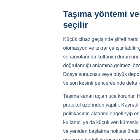
Taşıma yöntemi veri
seçilir
Küçük cihaz geçişinde şifreli haric
otomasyon ve tekrar çalıştırılabili
senaryolarında kullanıcı durumunu, 
doğrulandığı anlamına gelmez; özel uy
Dosya sunucusu veya büyük depo geçi
ve son kesinti penceresinde delta k
Taşıma kanalı uçtan uca korunur. Har
protokol üzerinden yapılır. Kaynak v
politikasının aktarımı engelleyip en
kullanıcı ya da küçük veri kümesiyl
ve yeniden başlatma noktası üreti
nesne ve hedefteki kısmi durum beli