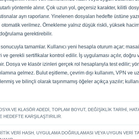
arlı yöntemle alınır. Çok uzun yol, geçersiz karakter, kilitli dosy
i istisnalar ayrı raporlanır. Yinelenen dosyaları hedefte üstüne 
n otomatik verilmez. Örnekleme yalnız düşük riskli, yüksek hacimli
doğrulama gerektirebilir.
ş sonucuyla tamamlar. Kullanıcı yeni hesapla oturum açar; masaüs
ri ve gerekli sertifikalar kontrol edilir. İş uygulaması açılır, doğ
ir. Dosya ve klasör izinleri gerçek rol hesaplarıyla test edilir; y
anlamına gelmez. Bulut eşitleme, çevrim dışı kullanım, VPN ve u
telenmiş ve bilinçli olarak taşınmamış öğeler açıkça yazılır; kull
OSYA VE KLASÖR ADEDI, TOPLAM BOYUT, DEĞIŞIKLIK TARIHI, HA
LE HEDEFTE KARŞILAŞTIRILIR.
RITIK VERI HASH, UYGULAMA DOĞRULAMASI VEYA UYGUN VERI T