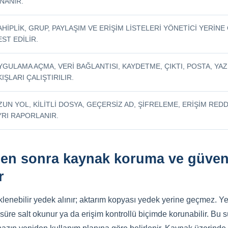
INANIR.
AHIPLIK, GRUP, PAYLAŞIM VE ERIŞIM LISTELERI YÖNETICI YERIN
EST EDILIR.
YGULAMA AÇMA, VERI BAĞLANTISI, KAYDETME, ÇIKTI, POSTA, YAZI
KIŞLARI ÇALIŞTIRILIR.
ZUN YOL, KILITLI DOSYA, GEÇERSIZ AD, ŞIFRELEME, ERIŞIM REDD
YRI RAPORLANIR.
en sonra kaynak koruma ve güvenl
r
lenebilir yedek alınır; aktarım kopyası yedek yerine geçmez. Ye
üre salt okunur ya da erişim kontrollü biçimde korunabilir. Bu sü