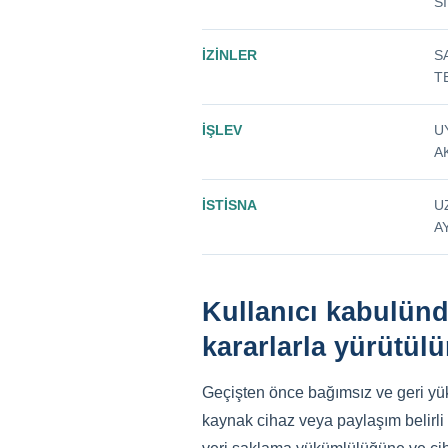
S
İZINLER
S
T
İŞLEV
U
A
İSTISNA
U
A
Kullanıcı kabulünd
kararlarla yürütülü
Geçişten önce bağımsız ve geri yük
kaynak cihaz veya paylaşım belirli s