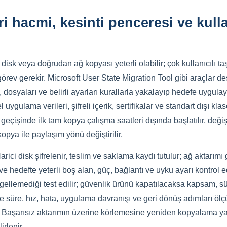
 hacmi, kesinti penceresi ve kulla
i disk veya doğrudan ağ kopyası yeterli olabilir; çok kullanıcılı
r görev gerekir. Microsoft User State Migration Tool gibi araçlar
dosyaları ve belirli ayarları kurallarla yakalayıp hedefe uygula
gulama verileri, şifreli içerik, sertifikalar ve standart dışı klasö
şinde ilk tam kopya çalışma saatleri dışında başlatılır, değişen 
opya ile paylaşım yönü değiştirilir.
ici disk şifrelenir, teslim ve saklama kaydı tutulur; ağ aktarımı 
e hedefte yeterli boş alan, güç, bağlantı ve uyku ayarı kontrol e
gellemediği test edilir; güvenlik ürünü kapatılacaksa kapsam, sür
e süre, hız, hata, uygulama davranışı ve geri dönüş adımları ölçü
r. Başarısız aktarımın üzerine körlemesine yeniden kopyalama y
rlenir.