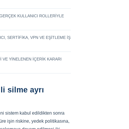
E GERÇEK KULLANICI ROLLERIYLE
CI, SERTIFIKA, VPN VE EŞITLEME IŞ
I VE YINELENEN IÇERIK KARARI
i silme ayrı
ni sistem kabul edildikten sonra
re işin riskine, yedek politikasına,