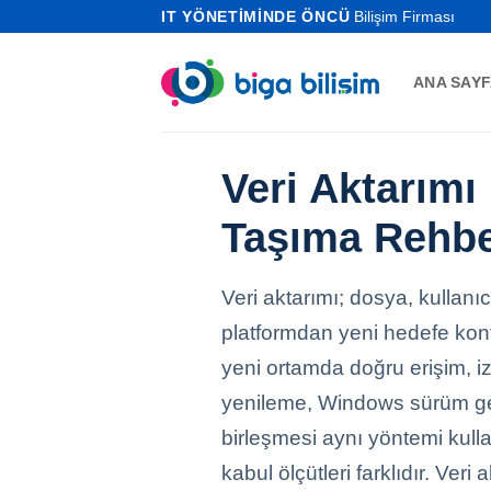
İçeriğe
IT YÖNETİMİNDE ÖNCÜ
Bilişim Firması
atla
ANA SAY
Veri Aktarımı
Taşıma Rehbe
Veri aktarımı; dosya, kullanı
platformdan yeni hedefe kont
yeni ortamda doğru erişim, 
yenileme, Windows sürüm geçi
birleşmesi aynı yöntemi kulla
kabul ölçütleri farklıdır. Ve