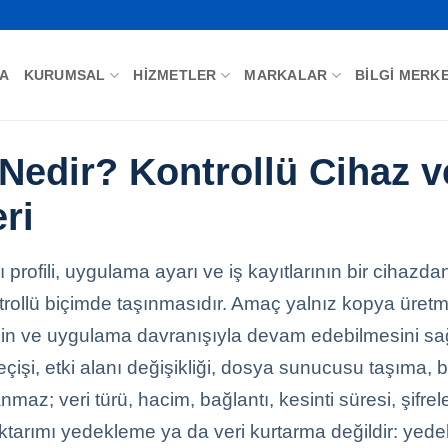
FA
KURUMSAL
HIZMETLER
MARKALAR
BILGI MERKE
 Nedir? Kontrollü Cihaz 
ri
cı profili, uygulama ayarı ve iş kayıtlarının bir cihaz
rollü biçimde taşınmasıdır. Amaç yalnız kopya üretmek
izin ve uygulama davranışıyla devam edebilmesini s
şi, etki alanı değişikliği, dosya sunucusu taşıma, bu
nmaz; veri türü, hacim, bağlantı, kesinti süresi, şifr
ri aktarımı yedekleme ya da veri kurtarma değildir: ye