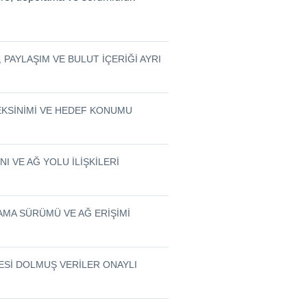
, PAYLAŞIM VE BULUT IÇERIĞI AYRI
REKSINIMI VE HEDEF KONUMU
I VE AĞ YOLU ILIŞKILERI
LAMA SÜRÜMÜ VE AĞ ERIŞIMI
RESI DOLMUŞ VERILER ONAYLI