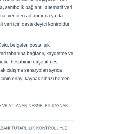
a, sembolik bağlantı, alternatif veri
yazma, yeniden adlandırma ya da
 veri için destekleyici kontroldür;
tü, belgeler, posta, sık
ru veri tabanına bağlanır, kaydetme ve
önetici hesabının erişebilmesi
zak çalışma senaryoları ayrıca
anıcının onayı kaynak cihazı hemen
TA VE ATLANAN NESNELER KAYNAK
ABANI TUTARLILIK KONTROLÜYLE