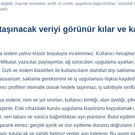
eğildir; kaynak envanteri, profil ve izinler, uygulama bağımlılıkları, bütünlük
tilir.
taşınacak veriyi görünür kılar ve 
sistem yalnız klasör boyutuyla incelenmez. Kullanıcı hesapları,
sertifikalar, yazıcılar, paylaşımlar, ağ sürücüleri, uygulama ayarları,
Gizli ve sistem klasörleri ile kullanıcıların standart dışı saklama
 hassasiyet, saklama gereksinimi ve iş uygulaması ilişkisi kaydedi
nıcı profilleri otomatik olarak hedefe taşınmaz; iş sahibiyle sınıflan
 sistemi, isim ve yol sınırları, kullanıcı kimliği, alan üyeliği, ş
aştırılır. Eski cihazdaki kurulu uygulama klasörünü kopyalama
ri, veri tabanı ve sürücü bağımlılıkları ayrı planlanır. Bulut eşit
u garanti etmez; gerçek içerik ve son eşitleme durumu doğrulanı
riç tutulacak ve sahibi belirsiz veriler ayrı listelenir. Bu ayrım