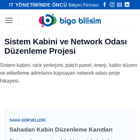
İçeriğe
IT YÖNETİMİNDE ÖNCÜ
Bilişim Firması
atla
Sistem Kabini ve Network Odası
Düzenleme Projesi
Sistem kabini, rack yerleşimi, patch panel, enerji, kablo düzeni
ve etiketleme adımlarını kapsayan network odası proje
hikayesi.
SAHA GÖRSELLERI
Sahadan Kabin Düzenleme Kanıtları