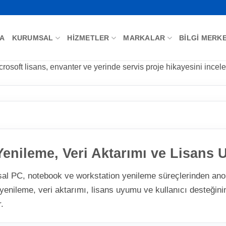
FA
KURUMSAL
HIZMETLER
MARKALAR
BILGI MERKE
osoft lisans, envanter ve yerinde servis proje hikayesini incele
enileme, Veri Aktarımı ve Lisans 
al PC, notebook ve workstation yenileme süreçlerinden anon
enileme, veri aktarımı, lisans uyumu ve kullanıcı desteğinin 
.