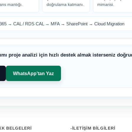
sans mantığı.
doğrulama katmanı.
mimarisi.
 365
→
CAL / RDS CAL
→
MFA
→
SharePoint
→
Cloud Migration
ımı proje analizi için hızlı destek almak isterseniz doğr
WhatsApp’tan Yaz
KK BELGELERI
-İLETIŞIM BILGILERI