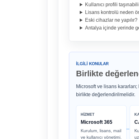
Kullanıcı profili taşınabil
Lisans kontrolü neden ö
Eski cihazlar ne yapılır?
Antalya içinde yerinde ge
İLGILI KONULAR
Birlikte değerle
Microsoft ve lisans kararları
birlikte değerlendirilmelidir.
HIZMET
K
Microsoft 365
C
Kurulum, lisans, mail
Ku
ve kullanıcı yönetimi.
uz