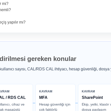
ir mi?
nemli?
çiş yapılır mı?
ndirilmesi gereken konular
; kullanıcı sayısı, CAL/RDS CAL ihtiyacı, hesap güvenliği, dosya 
AVRAM
KAVRAM
KAVRAM
AL / RDS CAL
MFA
SharePoint
llanıcı, cihaz ve
Hesap güvenliği için
Ekip, yetki, klasör 
ak masaüstü
çok faktörlü
dosya paylaşım