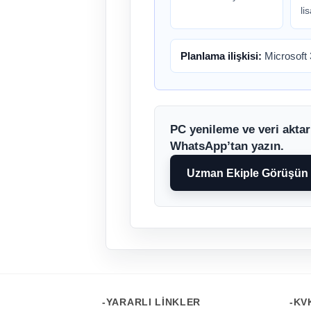
li
Planlama ilişkisi:
Microsoft
PC yenileme ve veri aktar
WhatsApp’tan yazın.
Uzman Ekiple Görüşün
-YARARLI LINKLER
-KV