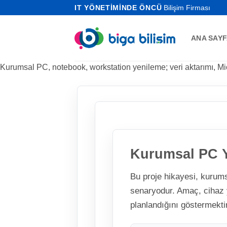
İçeriğe
IT YÖNETİMİNDE ÖNCÜ
Bilişim Firması
atla
ANA SAY
Kurumsal PC, notebook, workstation yenileme; veri aktarımı, Micr
Kurumsal PC Y
Bu proje hikayesi, kurums
senaryodur. Amaç, cihaz y
planlandığını göstermektir