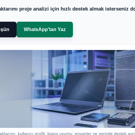
ktarımı proje analizi için hızlı destek almak isterseniz 
üşün
WhatsApp’tan Yaz
ktarımı, kullanıcı profili, lisans uyumu, envanter ve yerinde destek aynı