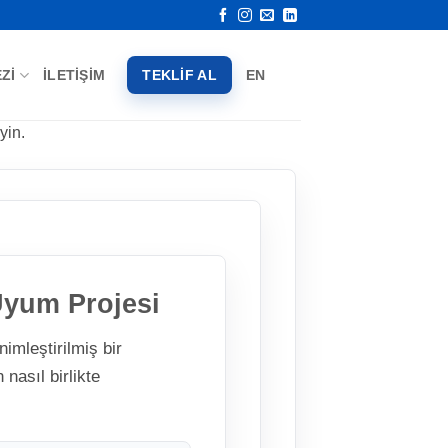
ZI
İLETIŞIM
TEKLIF AL
EN
yin.
Uyum Projesi
imleştirilmiş bir
nasıl birlikte