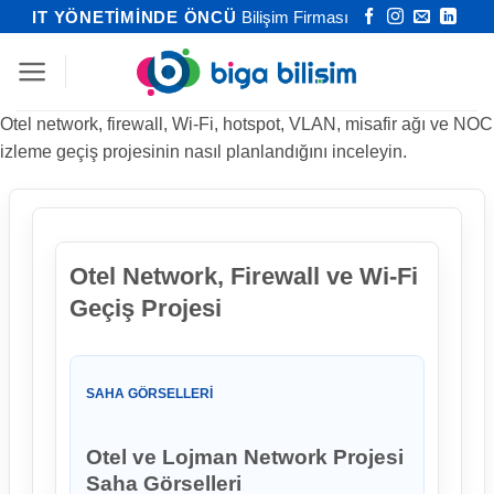
İçeriğe
IT YÖNETİMİNDE ÖNCÜ
Bilişim Firması
atla
Otel network, firewall, Wi-Fi, hotspot, VLAN, misafir ağı ve NOC
izleme geçiş projesinin nasıl planlandığını inceleyin.
Otel Network, Firewall ve Wi-Fi
Geçiş Projesi
SAHA GÖRSELLERI
Otel ve Lojman Network Projesi
Saha Görselleri