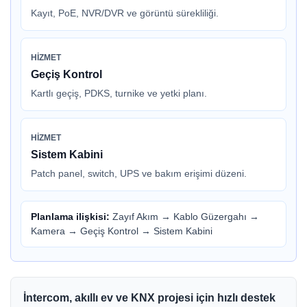
Kayıt, PoE, NVR/DVR ve görüntü sürekliliği.
HIZMET
Geçiş Kontrol
Kartlı geçiş, PDKS, turnike ve yetki planı.
HIZMET
Sistem Kabini
Patch panel, switch, UPS ve bakım erişimi düzeni.
Planlama ilişkisi:
Zayıf Akım
→
Kablo Güzergahı
→
Kamera
→
Geçiş Kontrol
→
Sistem Kabini
İntercom, akıllı ev ve KNX projesi için hızlı destek