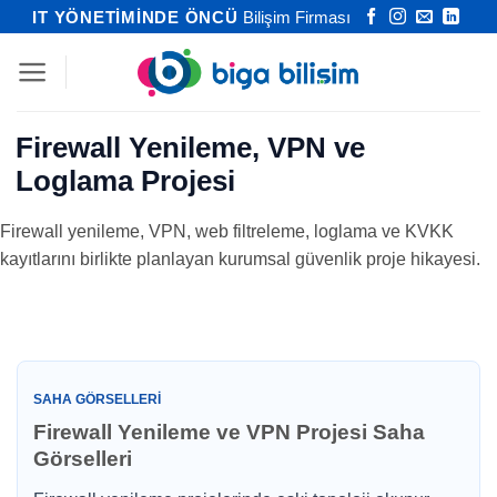
İçeriğe
IT YÖNETİMİNDE ÖNCÜ
Bilişim Firması
atla
Firewall Yenileme, VPN ve
Loglama Projesi
Firewall yenileme, VPN, web filtreleme, loglama ve KVKK
kayıtlarını birlikte planlayan kurumsal güvenlik proje hikayesi.
SAHA GÖRSELLERI
Firewall Yenileme ve VPN Projesi Saha
Görselleri