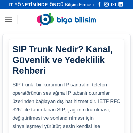
İçeriğe
IT YÖNETİMİNDE ÖNCÜ
Bilişim Firması
atla
SIP Trunk Nedir? Kanal,
Güvenlik ve Yedeklilik
Rehberi
SIP trunk, bir kurumun IP santralini telefon
operatörünün ses ağına IP tabanlı oturumlar
üzerinden bağlayan dış hat hizmetidir. IETF RFC
3261 ile tanımlanan SIP, çağrının kurulması,
değiştirilmesi ve sonlandırılması için
sinyalleşmeyi yürütür; sesin kendisi ise