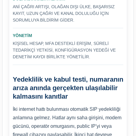
ANI ÇAĞRI ARTIŞI, OLAĞAN DIŞI ÜLKE, BAŞARISIZ
KAYIT, UZUN ÇAĞRI VE KANAL DOLULUĞU IÇIN
SORUMLUYA BILDIRIM GIDER.
YÖNETIM
KIŞISEL HESAP, MFA DESTEKLI ERIŞIM, SÜRELI
TEDARIKÇI YETKISI, KONFIGÜRASYON YEDEĞI VE
DENETIM KAYDI BIRLIKTE YÖNETILIR.
Yedeklilik ve kabul testi, numaranın
arıza anında gerçekten ulaşılabilir
kalmasını kanıtlar
İki internet hattı bulunması otomatik SIP yedekliliği
anlamına gelmez. Hatlar aynı saha girişini, modem
gücünü, operatör omurgasını, public IP'yi veya
firewall cihazını paylaşabilir. İkinci hat devreye