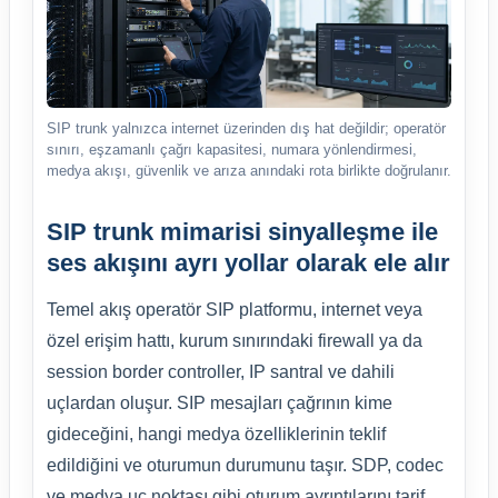
SIP trunk yalnızca internet üzerinden dış hat değildir; operatör
sınırı, eşzamanlı çağrı kapasitesi, numara yönlendirmesi,
medya akışı, güvenlik ve arıza anındaki rota birlikte doğrulanır.
SIP trunk mimarisi sinyalleşme ile
ses akışını ayrı yollar olarak ele alır
Temel akış operatör SIP platformu, internet veya
özel erişim hattı, kurum sınırındaki firewall ya da
session border controller, IP santral ve dahili
uçlardan oluşur. SIP mesajları çağrının kime
gideceğini, hangi medya özelliklerinin teklif
edildiğini ve oturumun durumunu taşır. SDP, codec
ve medya uç noktası gibi oturum ayrıntılarını tarif