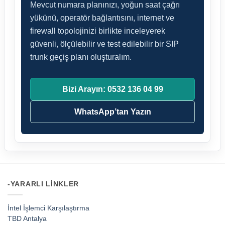
Mevcut numara planınızı, yoğun saat çağrı
yükünü, operatör bağlantısını, internet ve
firewall topolojinizi birlikte inceleyerek
güvenli, ölçülebilir ve test edilebilir bir SIP
trunk geçiş planı oluşturalım.
Bizi Arayın: 0532 136 04 99
WhatsApp’tan Yazın
-YARARLI LINKLER
İntel İşlemci Karşılaştırma
TBD Antalya