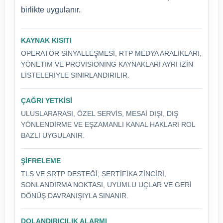
birlikte uygulanır.
KAYNAK KISITI
OPERATÖR SINYALLEŞMESI, RTP MEDYA ARALIKLARI,
YÖNETIM VE PROVISIONING KAYNAKLARI AYRI IZIN
LISTELERIYLE SINIRLANDIRILIR.
ÇAĞRI YETKISI
ULUSLARARASI, ÖZEL SERVIS, MESAI DIŞI, DIŞ
YÖNLENDIRME VE EŞZAMANLI KANAL HAKLARI ROL
BAZLI UYGULANIR.
ŞIFRELEME
TLS VE SRTP DESTEĞI; SERTIFIKA ZINCIRI,
SONLANDIRMA NOKTASI, UYUMLU UÇLAR VE GERI
DÖNÜŞ DAVRANIŞIYLA SINANIR.
DOLANDIRICILIK ALARMI