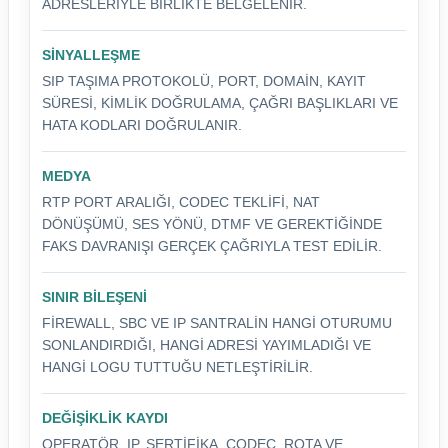
ADRESLERIYLE BIRLIKTE BELGELENIR.
SINYALLEŞME
SIP TAŞIMA PROTOKOLÜ, PORT, DOMAIN, KAYIT
SÜRESI, KIMLIK DOĞRULAMA, ÇAĞRI BAŞLIKLARI VE
HATA KODLARI DOĞRULANIR.
MEDYA
RTP PORT ARALIĞI, CODEC TEKLIFI, NAT
DÖNÜŞÜMÜ, SES YÖNÜ, DTMF VE GEREKTIĞINDE
FAKS DAVRANIŞI GERÇEK ÇAĞRIYLA TEST EDILIR.
SINIR BILEŞENI
FIREWALL, SBC VE IP SANTRALIN HANGI OTURUMU
SONLANDIRDIĞI, HANGI ADRESI YAYIMLADIĞI VE
HANGI LOGU TUTTUĞU NETLEŞTIRILIR.
DEĞIŞIKLIK KAYDI
OPERATÖR, IP, SERTIFIKA, CODEC, ROTA VE