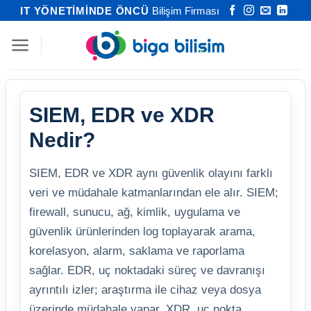
İçeriğe
IT YÖNETİMİNDE ÖNCÜ
Bilişim Firması
atla
SIEM, EDR ve XDR
Nedir?
SIEM, EDR ve XDR aynı güvenlik olayını farklı
veri ve müdahale katmanlarından ele alır. SIEM;
firewall, sunucu, ağ, kimlik, uygulama ve
güvenlik ürünlerinden log toplayarak arama,
korelasyon, alarm, saklama ve raporlama
sağlar. EDR, uç noktadaki süreç ve davranışı
ayrıntılı izler; araştırma ile cihaz veya dosya
üzerinde müdahale yapar. XDR, uç nokta,