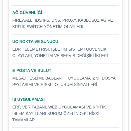
AĞ GÜVENLIĞI
FIREWALL, IDS/IPS, DNS, PROXY, KABLOSUZ AĞ VE
KRITIK SWITCH YÖNETIM OLAYLARI.
UÇ NOKTA VE SUNUCU
EDR TELEMETRISI, IŞLETIM SISTEMI GÜVENLIK
OLAYLARI, YÖNETIM VE SERVIS DEĞIŞIKLIKLERI.
E-POSTA VE BULUT
MESAJ TESLIMI, BAĞLANTI, UYGULAMA IZNI, DOSYA
PAYLAŞIMI VE RISKLI OTURUM SINYALLERI.
İŞ UYGULAMASI
ERP, VERITABANI, WEB UYGULAMASI VE KRITIK
IŞLEM KAYITLARI KURUM ÖZELINDEKI RISKI
TAMAMLAR.