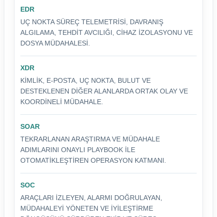
EDR
UÇ NOKTA SÜREÇ TELEMETRISI, DAVRANIŞ
ALGILAMA, TEHDIT AVCILIĞI, CIHAZ IZOLASYONU VE
DOSYA MÜDAHALESI.
XDR
KIMLIK, E-POSTA, UÇ NOKTA, BULUT VE
DESTEKLENEN DIĞER ALANLARDA ORTAK OLAY VE
KOORDINELI MÜDAHALE.
SOAR
TEKRARLANAN ARAŞTIRMA VE MÜDAHALE
ADIMLARINI ONAYLI PLAYBOOK ILE
OTOMATIKLEŞTIREN OPERASYON KATMANI.
SOC
ARAÇLARI IZLEYEN, ALARMI DOĞRULAYAN,
MÜDAHALEYI YÖNETEN VE IYILEŞTIRME