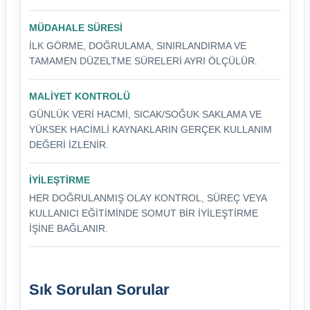
MÜDAHALE SÜRESI
İLK GÖRME, DOĞRULAMA, SINIRLANDIRMA VE
TAMAMEN DÜZELTME SÜRELERI AYRI ÖLÇÜLÜR.
MALIYET KONTROLÜ
GÜNLÜK VERI HACMI, SICAK/SOĞUK SAKLAMA VE
YÜKSEK HACIMLI KAYNAKLARIN GERÇEK KULLANIM
DEĞERI IZLENIR.
İYILEŞTIRME
HER DOĞRULANMIŞ OLAY KONTROL, SÜREÇ VEYA
KULLANICI EĞITIMINDE SOMUT BIR IYILEŞTIRME
IŞINE BAĞLANIR.
Sık Sorulan Sorular