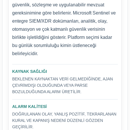
güvenlik, sözleşme ve uygulanabilir mevzuat
gereksinimine göre belirlenir. Microsoft Sentinel ve
entegre SIEM/XDR dokümanları, analitik, olay,
otomasyon ve çok katmanlı güvenlik verisinin
birlikte işletildiğini gösterir. Platform seçimi kadar
bu günlük sorumluluğu kimin üstleneceği
belirleyicidir.
KAYNAK SAĞLIĞI
BEKLENEN KAYNAKTAN VERI GELMEDIĞINDE, AJAN
ÇEVRIMDIŞI OLDUĞUNDA VEYA PARSE
BOZULDUĞUNDA ALARM ÜRETILIR.
ALARM KALITESI
DOĞRULANAN OLAY, YANLIŞ POZITIF, TEKRARLANAN
KURAL VE KAPANIŞ NEDENI DÜZENLI GÖZDEN
GEÇIRILIR.