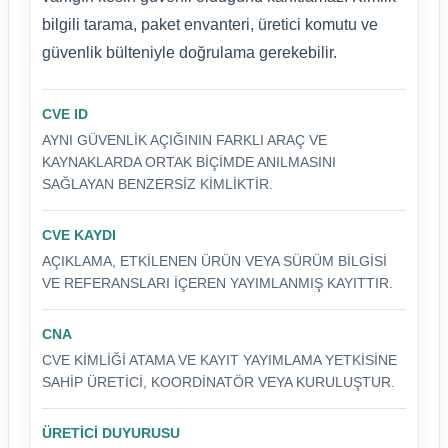
bilgili tarama, paket envanteri, üretici komutu ve
güvenlik bülteniyle doğrulama gerekebilir.
CVE ID
AYNI GÜVENLIK AÇIĞININ FARKLI ARAÇ VE
KAYNAKLARDA ORTAK BIÇIMDE ANILMASINI
SAĞLAYAN BENZERSIZ KIMLIKTIR.
CVE KAYDI
AÇIKLAMA, ETKILENEN ÜRÜN VEYA SÜRÜM BILGISI
VE REFERANSLARI IÇEREN YAYIMLANMIŞ KAYITTIR.
CNA
CVE KIMLIĞI ATAMA VE KAYIT YAYIMLAMA YETKISINE
SAHIP ÜRETICI, KOORDINATÖR VEYA KURULUŞTUR.
ÜRETICI DUYURUSU