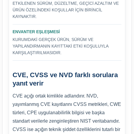
ETKILENEN SÜRÜM, DÜZELTME, GEÇICI AZALTIM VE
ÜRÜN ÖZELINDEKI KOŞULLAR IÇIN BIRINCIL
KAYNAKTIR.
ENVANTER EŞLEŞMESI
KURUMDAKI GERÇEK ÜRÜN, SÜRÜM VE
YAPILANDIRMANIN KAYITTAKI ETKI KOŞULUYLA
KARŞILAŞTIRILMASIDIR.
CVE, CVSS ve NVD farklı sorulara
yanıt verir
CVE açığı ortak kimlikle adlandırır. NVD,
yayımlanmış CVE kayıtlarını CVSS metrikleri, CWE
türleri, CPE uygulanabilirlik bilgisi ve başka
standart verilerle zenginleştiren NIST veritabanıdır.
CVSS ise açığın teknik şiddet özelliklerini tutarlı bir